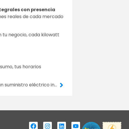
tegrales con presencia
ones reales de cada mercado
tu negocio, cada kilowatt
nsumo, tus horarios
¿Tu operación depende de un suministro eléctrico inestable? Te presentamos la solución Micro Grid de Livoltek