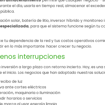
e con almacenamiento
permite que cualquier negocio —s
rante el día, usarla en tiempo real, almacenar el excede
pública.
ción solar, batería de litio, inversor híbrido y monitoreo
 especializada
, para que el sistema funcione según tu c
ce tu dependencia de la red y tus costos operativos comie
ir en lo más importante: hacer crecer tu negocio.
enos interrupciones
 inversión a largo plazo con retorno incierto. Hoy, es un
e el inicio. Los negocios que han adoptado nuestras solu
recibo de luz
va ante cortes eléctricos
eración, maquinaria o iluminación
ir horarios o servicios
e marca al usar energía limpia