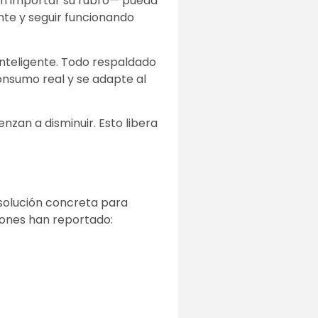
in importar su rubro— pueda
nte y seguir funcionando
 inteligente. Todo respaldado
onsumo real y se adapte al
nzan a disminuir. Esto libera
a solución concreta para
ciones han reportado: