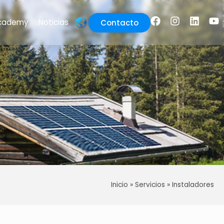
cademy
Noticias
Contacto
Inicio
»
Servicios
»
Instaladores