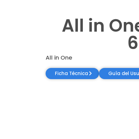
All in O
6
All in One
Ficha Técnica
Guía del Usu