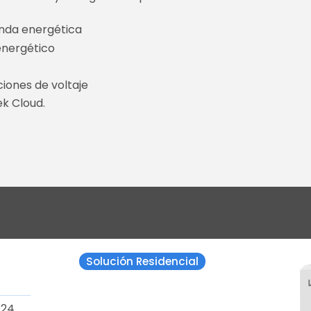
nda energética
nergético
iones de voltaje
ek Cloud.
Solución Residencial
 24