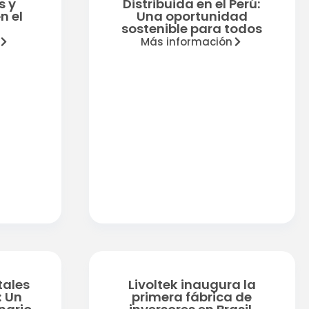
s y
Distribuida en el Perú:
n el
Una oportunidad
sostenible para todos
Más información
tales
Livoltek inaugura la
: Un
primera fábrica de