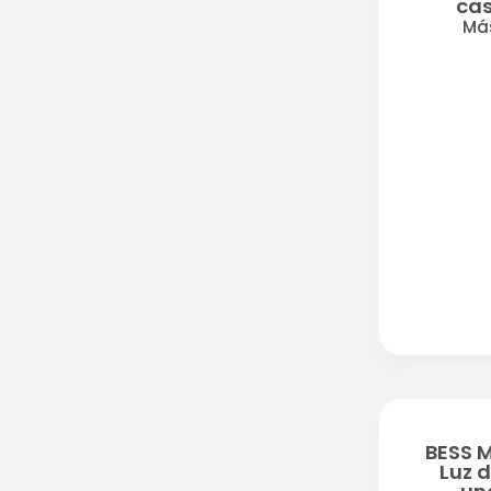
cas
Má
BESS M
Luz 