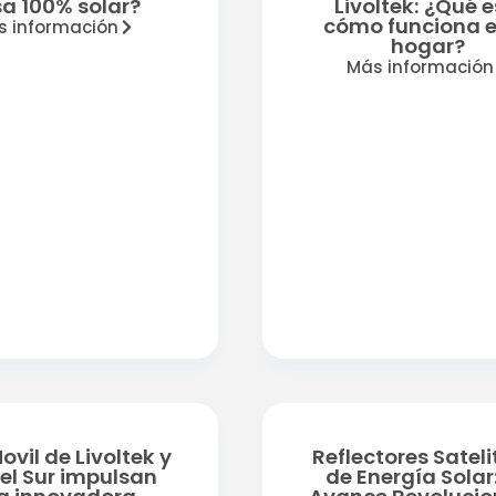
a 100% solar?
Livoltek: ¿Qué e
cómo funciona e
s información
hogar?
Más información
ovil de Livoltek y
Reflectores Sateli
del Sur impulsan
de Energía Solar