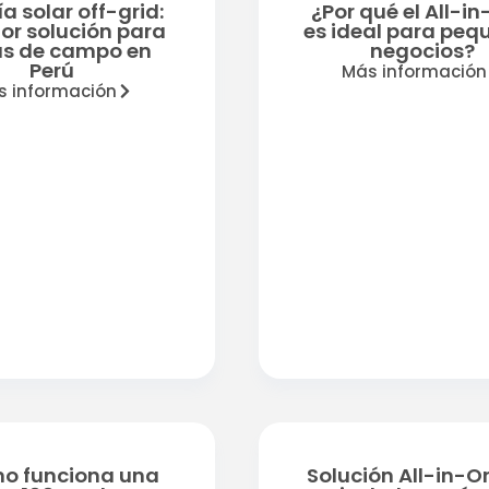
a solar off-grid:
¿Por qué el All-i
jor solución para
es ideal para peq
s de campo en
negocios?
Perú
Más información
s información
o funciona una
Solución All-in-O