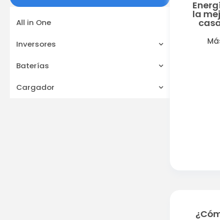
Energí
la me
casa
All in One
Má
Inversores
Baterías
Cargador
¿Cóm