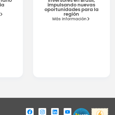
nario
inversores en Brasil,
ia
impulsando nuevas
oportunidades para la
región
Más información