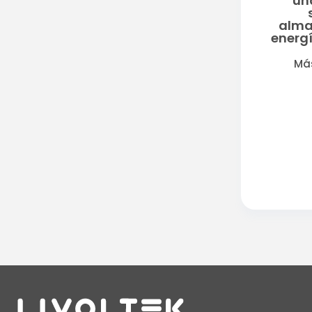
un
alma
energí
Má