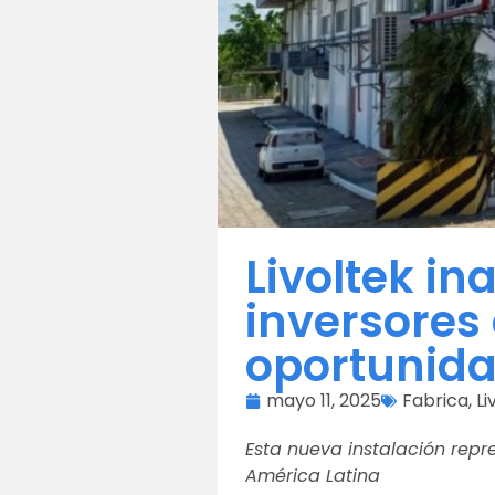
Livoltek in
inversores
oportunida
mayo 11, 2025
Fabrica
,
Li
Esta nueva instalación repre
América Latina