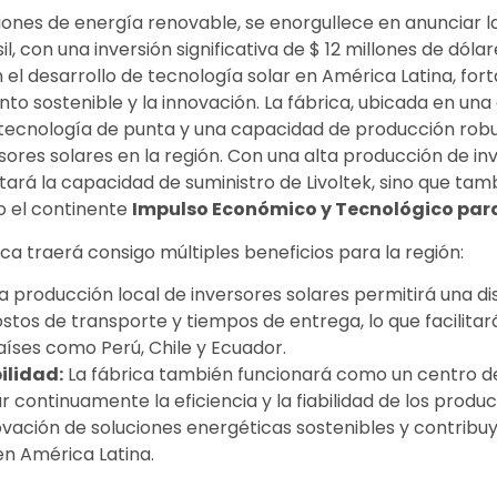
luciones de energía renovable, se enorgullece en anunciar 
l, con una inversión significativa de $ 12 millones de dóla
el desarrollo de tecnología solar en América Latina, fo
to sostenible y la innovación. La fábrica, ubicada en una 
 tecnología de punta y una capacidad de producción robu
res solares en la región. Con una alta producción de in
tará la capacidad de suministro de Livoltek, sino que tam
o el continente
Impulso Económico y Tecnológico par
ca traerá consigo múltiples beneficios para la región:
a producción local de inversores solares permitirá una di
ostos de transporte y tiempos de entrega, lo que facilita
íses como Perú, Chile y Ecuador.
ilidad:
La fábrica también funcionará como un centro de 
continuamente la eficiencia y la fiabilidad de los produc
ovación de soluciones energéticas sostenibles y contribu
en América Latina.